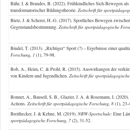
Bähr, I. & Brandes, B. (2022). Frühkindliches Sich-Bewegen als
transformatorischer Bildungstheorie.
Zeitschrift für sportpädago
Bietz, J. & Scherer, H.-G. (2017). Sportliches Bewegen zwischen
Gegenstandsbestimmung.
Zeitschrift für sportpädagogische Fors
Bindel, T. (2013). „Richtiger“ Sport (?) – Ergebnisse einer qual
Forschung, 1
(1), 79-98.
Bob, A., Heim, C. & Prohl, R. (2015). Auswirkungen der verkürz
von Kindern und Jugendlichen.
Zeitschrift für sportpädagogisch
Bonnet, A., Bausell, S. B., Glazier, J. A. & Rosemann, I. (2020
Actions.
Zeitschrift für sportpädagogische Forschung, 8
(1), 23-
Breithecker, J. & Kehne, M. (2019).
NRW-Sportschule:
Eine Läng
sportpädagogische Forschung, 7
(2), 31-52.