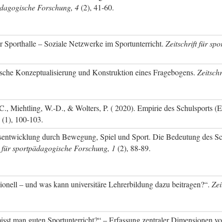
pädagogische Forschung, 4
(2), 41-60.
r Sporthalle – Soziale Netzwerke im Sportunterricht.
Zeitschrift für s
ische Konzeptualisierung und Konstruktion eines Fragebogens.
Zeitsch
., Miehtling, W.-D., & Wolters, P. ( 2020). Empirie des Schulsports (
(1), 100-103.
sentwicklung durch Bewegung, Spiel und Sport. Die Bedeutung des Sch
ft für sportpädagogische Forschung, 1
(2), 88-89.
ionell – und was kann universitäre Lehrerbildung dazu beitragen?“.
Zei
isst man guten Sportunterricht?“ – Erfassung zentraler Dimensionen vo