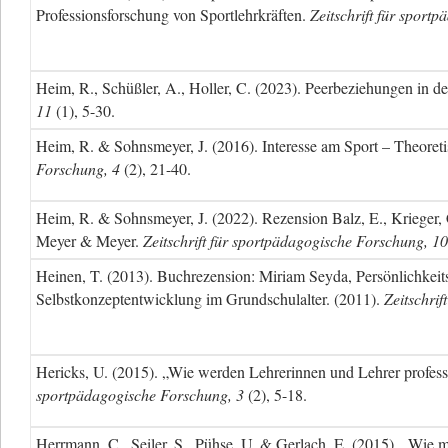
Professionsforschung von Sportlehrkräften.
Zeitschrift für sport
Heim, R., Schüßler, A., Holler, C. (2023). Peerbeziehungen in de
11
(1), 5-30.
Heim, R. & Sohnsmeyer, J. (2016). Interesse am Sport – Theoret
Forschung, 4
(2), 21-40.
Heim, R. & Sohnsmeyer, J. (2022). Rezension Balz, E., Krieger, C
Meyer & Meyer.
Zeitschrift für sportpädagogische Forschung, 10
Heinen, T. (2013). Buchrezension: Miriam Seyda, Persönlichkeit
Selbstkonzeptentwicklung im Grundschulalter. (2011).
Zeitschri
Hericks, U. (2015). „Wie werden Lehrerinnen und Lehrer profess
sportpädagogische Forschung, 3
(2), 5-18.
Herrmann, C., Seiler, S., Pühse, U. & Gerlach, E. (2015). „Wie m